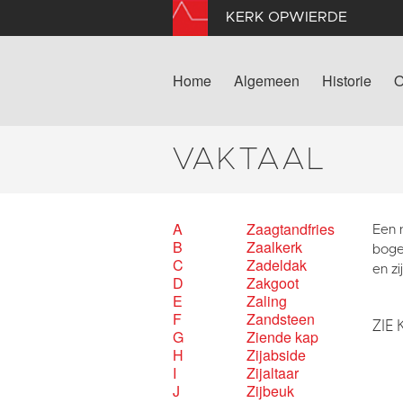
KERK OPWIERDE
Home
Algemeen
Historie
O
VAKTAAL
A
Zaagtandfries
Een r
B
Zaalkerk
boge
C
Zadeldak
en zi
D
Zakgoot
E
Zaling
F
Zandsteen
ZIE 
G
Ziende kap
H
Zijabside
I
Zijaltaar
J
Zijbeuk