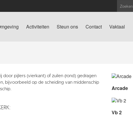
mgeving
Activiteiten
Steun ons
Contact
Vaktaal
ij door pijlers (vierkant) of zuilen (rond) gedragen
n, bijvoorbeeld op de scheiding van middenschip
Arcade
jschip.
KERK:
Vb 2