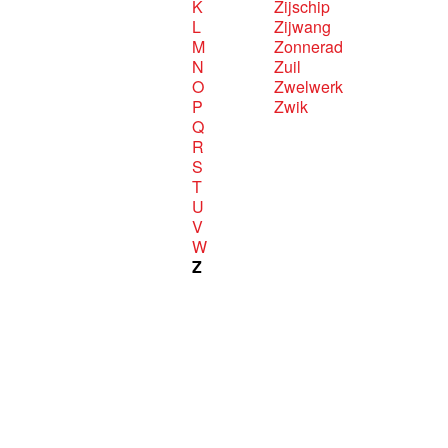
K
Zijschip
L
Zijwang
M
Zonnerad
N
Zuil
O
Zwelwerk
P
Zwik
Q
R
S
T
U
V
W
Z