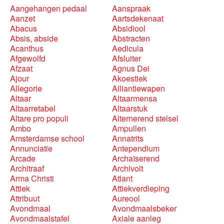
Aangehangen pedaal
Aanspraak
Aanzet
Aartsdekenaat
Abacus
Absidiool
Absis, abside
Abstracten
Acanthus
Aedicula
Afgewolfd
Afsluiter
Afzaat
Agnus Dei
Ajour
Akoestiek
Allegorie
Alliantiewapen
Altaar
Altaarmensa
Altaarretabel
Altaarstuk
Altare pro populi
Alternerend stelsel
Ambo
Ampullen
Amsterdamse school
Annatrits
Annunciatie
Antependium
Arcade
Archaïserend
Architraaf
Archivolt
Arma Christi
Atlant
Attiek
Attiekverdieping
Attribuut
Aureool
Avondmaal
Avondmaalsbeker
Avondmaalstafel
Axiale aanleg