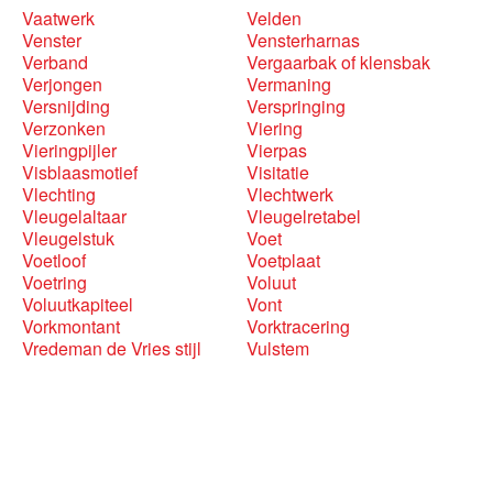
Vaatwerk
Velden
Venster
Vensterharnas
Verband
Vergaarbak of klensbak
Verjongen
Vermaning
Versnijding
Verspringing
Verzonken
Viering
Vieringpijler
Vierpas
Visblaasmotief
Visitatie
Vlechting
Vlechtwerk
Vleugelaltaar
Vleugelretabel
Vleugelstuk
Voet
Voetloof
Voetplaat
Voetring
Voluut
Voluutkapiteel
Vont
Vorkmontant
Vorktracering
Vredeman de Vries stijl
Vulstem