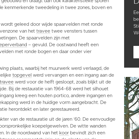
5 gebouwd en draagt dan ook karakteristieke sporen
 de kenmerkende tweedeling in twee zones, boven en
Ee
be
, wordt geleed door wijde spaarvelden met ronde
St
bovenzone van het
travee
twee vensters tussen
Wo
metingen. De spaarvelden zijn met
eperverband
– gevuld. De oostwand heeft een
velden met ronde bogen en daar onder vier
ing plaats, waarbij het muurwerk werd verlaagd, de
elijke
topgevel
werd vervangen en een ingang aan de
travee
werd voor de helft gesloopt, zoals blijkt uit de
de. Bij de restauratie van 1964-68 werd het silhouet
ingang kreeg een houten portico, andere ingangen en
kapping werd in de huidige vorm aangebracht. De
ratie herontdekt en later gerestaureerd.
akter van de restauratie uit de jaren ’60. De eenvoudige
oorspronkelijke koepelgewelven. De witte wanden
en. In de noordwand van het
koor
bevindt zich een