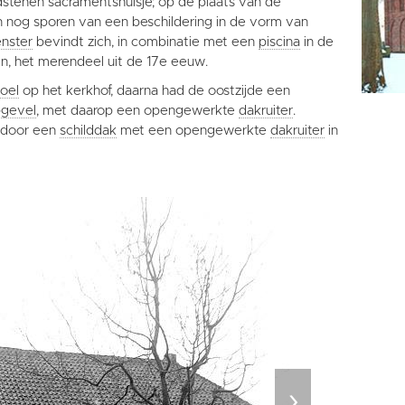
tenen sacramentshuisje; op de plaats van de
ijn nog sporen van een beschildering in de vorm van
enster
bevindt zich, in combinatie met een
piscina
in de
n, het merendeel uit de 17e eeuw.
oel
op het kerkhof, daarna had de oostzijde een
pgevel
, met daarop een opengewerkte
dakruiter
.
 door een
schilddak
met een opengewerkte
dakruiter
in
›