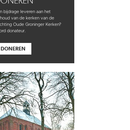
DONEREN
n bijdrage leveren aan het
houd van de kerken van de
ichting Oude Groninger Kerken?
rd donateur.
DONEREN