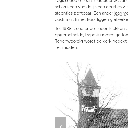
hagioscoop en een middeleeuws zands
scharnieren van de ijzeren deurtjes z
steentjes zichtbaar. Een ander
laag v
oostmuur. In het
koor
liggen grafzerke
Tot 1888 stond er een open
klokkenst
opgemetselde, trapeziumvormige
to
Tegenwoordig wordt de kerk gedekt
het midden.
‹