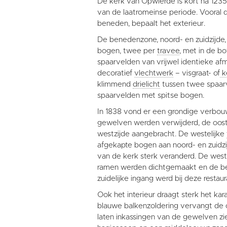
De kerk van Opwierde is kort na 123
van de laatromeinse periode. Vooral
beneden, bepaalt het exterieur.
De benedenzone, noord- en zuidzijde
bogen, twee per
travee
, met in de 
spaarvelden van vrijwel identieke af
decoratief
vlechtwerk
– visgraat- of
k
klimmend
drielicht
tussen twee spaar
spaarvelden met spitse bogen.
In 1838 vond er een grondige verbouw
gewelven werden verwijderd, de oost
westzijde aangebracht. De westelijke
afgekapte bogen aan noord- en zuidzij
van de kerk sterk veranderd. De west
ramen werden dichtgemaakt en de be
zuidelijke ingang werd bij deze restau
Ook het interieur draagt sterk het kar
blauwe balkenzoldering vervangt de 
laten inkassingen van de gewelven zi