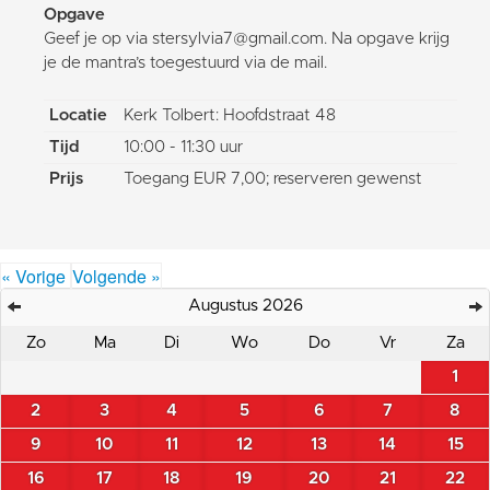
Opgave
Geef je op via stersylvia7@gmail.com. Na opgave krijg
je de mantra’s toegestuurd via de mail.
Locatie
Kerk Tolbert: Hoofdstraat 48
Tijd
10:00 - 11:30 uur
Prijs
Toegang EUR 7,00; reserveren gewenst
« Vorige
Volgende »
Augustus 2026
Zo
Ma
Di
Wo
Do
Vr
Za
1
2
3
4
5
6
7
8
9
10
11
12
13
14
15
16
17
18
19
20
21
22