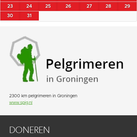
23
24
25
26
27
28
29
30
31
2300 km pelgrimeren in Groningen
www.spig.nl
DONEREN