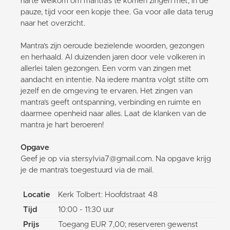
harte welkom om mantra’s te komen zingen met, in de
pauze, tijd voor een kopje thee. Ga voor alle data terug
naar het overzicht.
Mantra’s zijn oeroude bezielende woorden, gezongen
en herhaald. Al duizenden jaren door vele volkeren in
allerlei talen gezongen. Een vorm van zingen met
aandacht en intentie. Na iedere mantra volgt stilte om
jezelf en de omgeving te ervaren. Het zingen van
mantra’s geeft ontspanning, verbinding en ruimte en
daarmee openheid naar alles. Laat de klanken van de
mantra je hart beroeren!
Opgave
Geef je op via stersylvia7@gmail.com. Na opgave krijg
je de mantra’s toegestuurd via de mail.
Locatie
Kerk Tolbert: Hoofdstraat 48
Tijd
10:00 - 11:30 uur
Prijs
Toegang EUR 7,00; reserveren gewenst