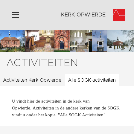
KERK OPWIERDE
Home
Algemeen
Historie
ACTIVITEITEN
Omgeving
Activiteiten
Activiteiten Kerk Opwierde
Alle SOGK activiteiten
Steun ons
Contact
U vindt hier de activiteiten in de kerk van
Vaktaal
Opwierde. Activiteiten in de andere kerken van de SOGK
vindt u onder het kopje "Alle SOGK Activiteiten".