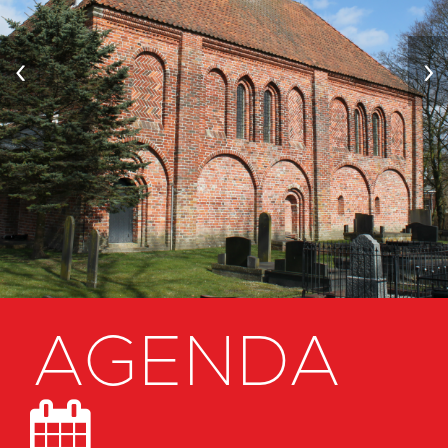
‹
›
AGENDA