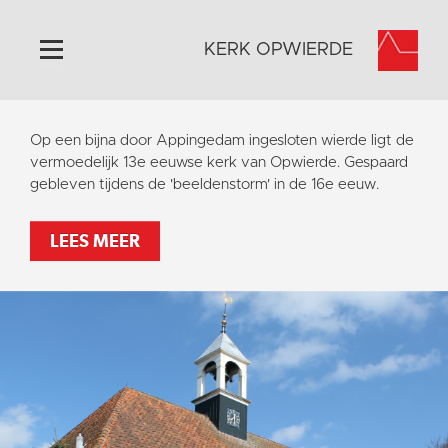
KERK OPWIERDE
Home
Op een bijna door Appingedam ingesloten wierde ligt de
Algemeen
vermoedelijk 13e eeuwse kerk van Opwierde. Gespaard
gebleven tijdens de 'beeldenstorm' in de 16e eeuw.
Historie
Omgeving
LEES MEER
Activiteiten
Steun ons
Contact
Vaktaal