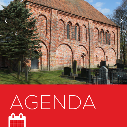
‹
›
AGENDA