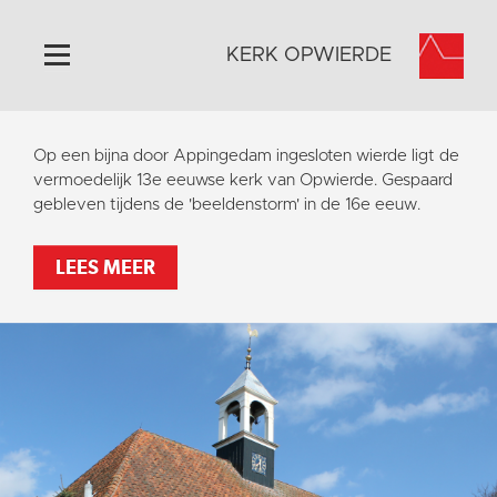
KERK OPWIERDE
Home
Op een bijna door Appingedam ingesloten wierde ligt de
Algemeen
vermoedelijk 13e eeuwse kerk van Opwierde. Gespaard
gebleven tijdens de 'beeldenstorm' in de 16e eeuw.
Historie
Omgeving
LEES MEER
Activiteiten
Steun ons
Contact
Vaktaal