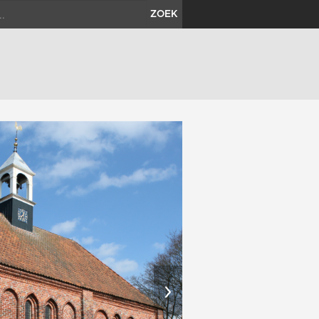
ZOEK
›