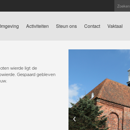
Omgeving
Activiteiten
Steun ons
Contact
Vaktaal
ten wierde ligt de
pwierde. Gespaard gebleven
euw.
‹