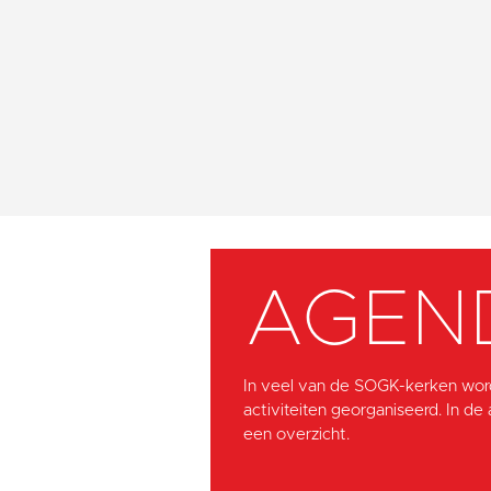
AGEN
In veel van de SOGK-kerken wor
activiteiten georganiseerd. In de
een overzicht.