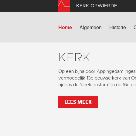
KERK OPWIERDE
Home
Algemeen
Historie
KERK
Op een bijna door Appingedam ingeslo
vermoedelijk 13e eeuwse kerk van O
tijdens de 'beeldenstorm' in de 16e e
LEES MEER