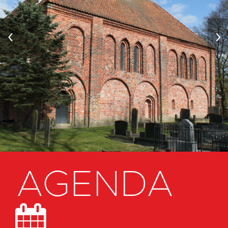
‹
›
AGENDA