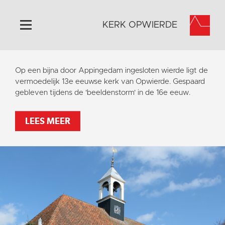
KERK OPWIERDE
Home
Op een bijna door Appingedam ingesloten wierde ligt de
Algemeen
vermoedelijk 13e eeuwse kerk van Opwierde. Gespaard
gebleven tijdens de 'beeldenstorm' in de 16e eeuw.
Historie
Omgeving
LEES MEER
Activiteiten
Steun ons
Contact
Vaktaal