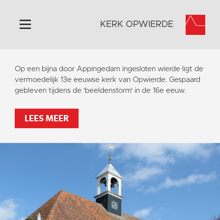
KERK OPWIERDE
Home
Op een bijna door Appingedam ingesloten wierde ligt de
Algemeen
vermoedelijk 13e eeuwse kerk van Opwierde. Gespaard
gebleven tijdens de 'beeldenstorm' in de 16e eeuw.
Historie
Omgeving
LEES MEER
Activiteiten
Steun ons
Contact
Vaktaal