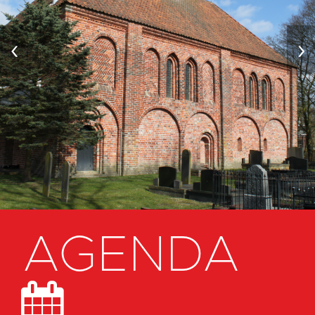
‹
›
AGENDA