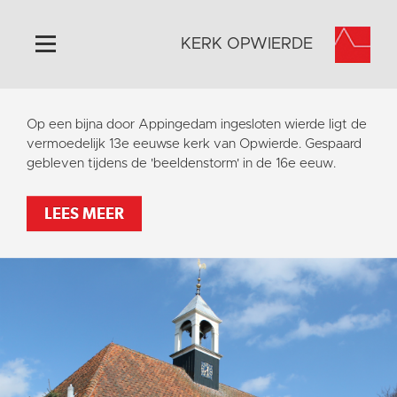
KERK OPWIERDE
Home
Op een bijna door Appingedam ingesloten wierde ligt de
Algemeen
vermoedelijk 13e eeuwse kerk van Opwierde. Gespaard
gebleven tijdens de 'beeldenstorm' in de 16e eeuw.
Historie
Omgeving
LEES MEER
Activiteiten
Steun ons
Contact
Vaktaal