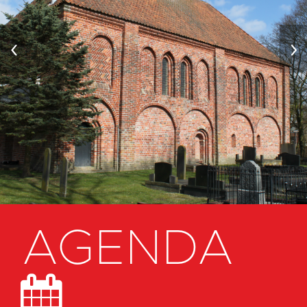
‹
›
AGENDA